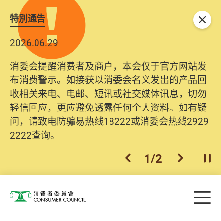
特別通告
关闭
2026.06.29
2025.10.31
消委会提醒消费者及商户，本会仅于官方网站发
为提升使用者体验及网络安全，本会的投诉处理
布消费警示。如接获以消委会名义发出的产品回
系统已经进行升级及推出新功能。由2025年11月
收相关来电、电邮、短讯或社交媒体讯息，切勿
10日起，消费者需要提供基本联络资料（包括姓
轻信回应，更应避免透露任何个人资料。如有疑
名、电邮及电话）注册帐户，才可提交投诉、查
问，请致电防骗易热线18222或消委会热线2929
询及建议。所有提交纪录将清晰整合于帐户中，
2222查询。
方便日后作出跟进。
2
/
2
上一个
下一个
开
Skip to main content
目
消费者委员会