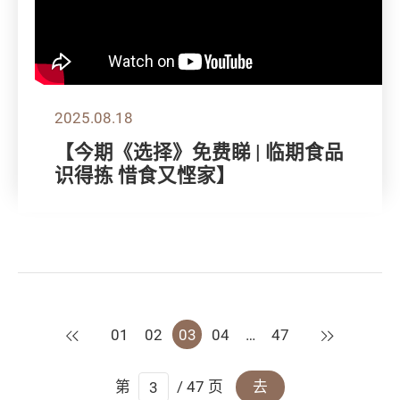
2025.08.18
【今期《选择》免费睇 | 临期食品
识得拣 惜食又悭家】
上一页
下一页
01
02
03
04
…
47
第
/ 47 页
去