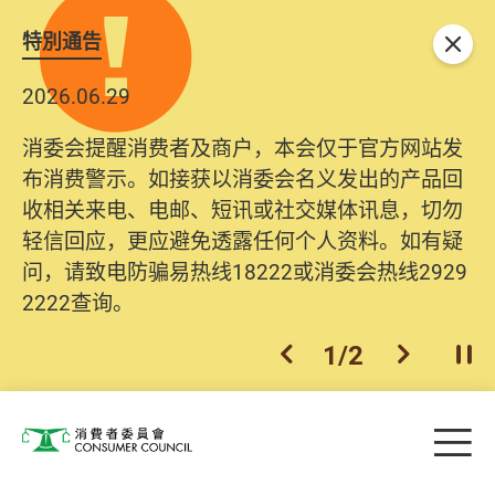
特別通告
关闭
2026.06.29
2025.10.31
消委会提醒消费者及商户，本会仅于官方网站发
为提升使用者体验及网络安全，本会的投诉处理
布消费警示。如接获以消委会名义发出的产品回
系统已经进行升级及推出新功能。由2025年11月
收相关来电、电邮、短讯或社交媒体讯息，切勿
10日起，消费者需要提供基本联络资料（包括姓
轻信回应，更应避免透露任何个人资料。如有疑
名、电邮及电话）注册帐户，才可提交投诉、查
问，请致电防骗易热线18222或消委会热线2929
询及建议。所有提交纪录将清晰整合于帐户中，
2222查询。
方便日后作出跟进。
2
/
2
上一个
下一个
开
Skip to main content
目
消费者委员会