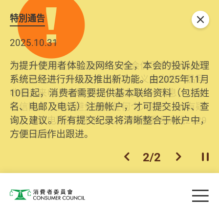
特別通告
关闭
2025.10.31
为提升使用者体验及网络安全，本会的投诉处理
系统已经进行升级及推出新功能。由2025年11月
10日起，消费者需要提供基本联络资料（包括姓
名、电邮及电话）注册帐户，才可提交投诉、查
询及建议。所有提交纪录将清晰整合于帐户中，
方便日后作出跟进。
2
/
2
上一个
下一个
开
Skip to main content
目
消费者委员会