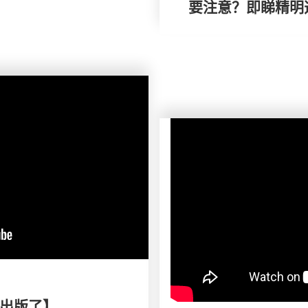
要注意？即睇精明
出版了】