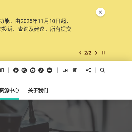
关闭特別通告
。由2025年11月10日起，
交投诉、查询及建议。所有提交
2
/
2
上一个
下一个
开始/暂停幻灯
Facebook
Instagram
Youtube
抖音
领英
分享到
开启搜寻框
们
EN
繁
资源中心
关于我们