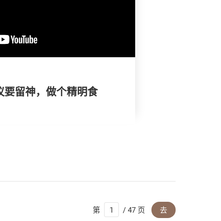
争议要留神，做个精明食
第
/ 47 页
去