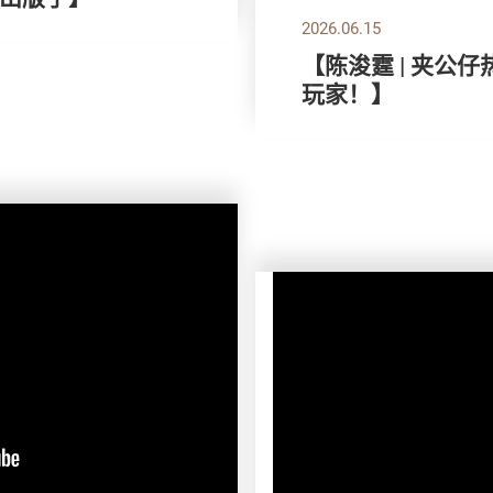
2026.06.15
【陈浚霆 | 夹公
玩家！】