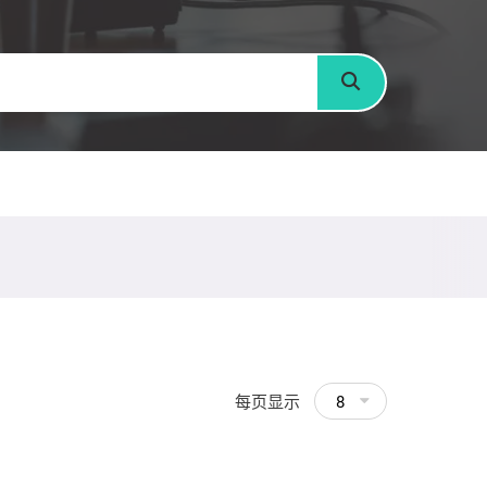
搜寻
每页显示
8