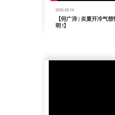
2026.05.14
【何广沛 | 炎夏开冷气
明 !】