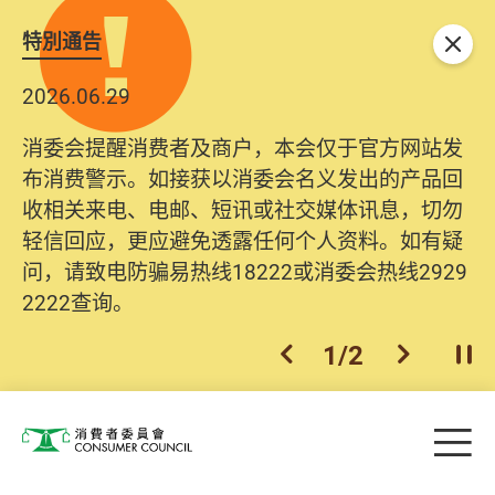
特別通告
关闭
2026.06.29
2025.10.31
消委会提醒消费者及商户，本会仅于官方网站发
为提升使用者体验及网络安全，本会的投诉处理
布消费警示。如接获以消委会名义发出的产品回
系统已经进行升级及推出新功能。由2025年11月
收相关来电、电邮、短讯或社交媒体讯息，切勿
10日起，消费者需要提供基本联络资料（包括姓
轻信回应，更应避免透露任何个人资料。如有疑
名、电邮及电话）注册帐户，才可提交投诉、查
问，请致电防骗易热线18222或消委会热线2929
询及建议。所有提交纪录将清晰整合于帐户中，
2222查询。
方便日后作出跟进。
2
/
2
上一个
下一个
开
Skip to main content
目
消费者委员会