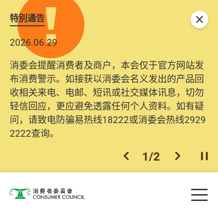
特別通告
关闭
2026.06.29
2025.10.31
消委会提醒消费者及商户，本会仅于官方网站发
为提升使用者体验及网络安全，本会的投诉处理
布消费警示。如接获以消委会名义发出的产品回
系统已经进行升级及推出新功能。由2025年11月
收相关来电、电邮、短讯或社交媒体讯息，切勿
10日起，消费者需要提供基本联络资料（包括姓
轻信回应，更应避免透露任何个人资料。如有疑
名、电邮及电话）注册帐户，才可提交投诉、查
问，请致电防骗易热线18222或消委会热线2929
询及建议。所有提交纪录将清晰整合于帐户中，
2222查询。
方便日后作出跟进。
2
/
2
上一个
下一个
开
Skip to main content
目
消费者委员会