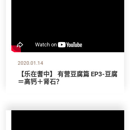
2020.01.14
【乐在耆中】 有营豆腐篇 EP3-豆腐
＝高钙＋肾石？