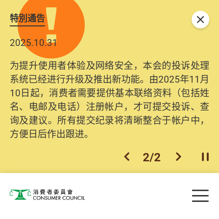
特別通告
关闭
2025.10.31
为提升使用者体验及网络安全，本会的投诉处理
系统已经进行升级及推出新功能。由2025年11月
10日起，消费者需要提供基本联络资料（包括姓
名、电邮及电话）注册帐户，才可提交投诉、查
询及建议。所有提交纪录将清晰整合于帐户中，
方便日后作出跟进。
2
/
2
上一个
下一个
开
Skip to main content
目
消费者委员会