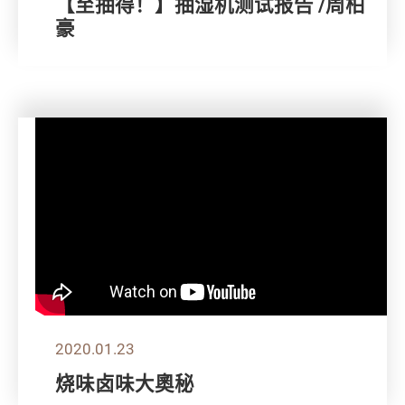
【至抽得！】抽湿机测试报告 /周柏
豪
2020.01.23
烧味卤味大奧秘