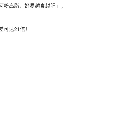
河粉高脂，好易越食越肥」，
可达21倍！