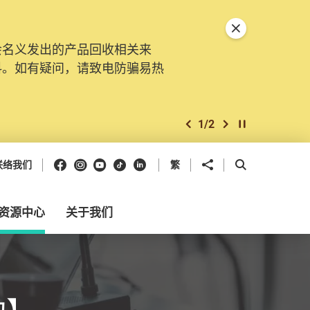
关闭特別通告
会名义发出的产品回收相关来
料。如有疑问，请致电防骗易热
1
/
2
上一个
下一个
开始/暂停幻灯
Facebook
Instagram
Youtube
抖音
领英
分享到
开启搜寻框
联络我们
繁
资源中心
关于我们