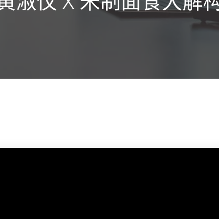
黄淑仪 X 米制面食大解