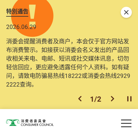
特別通告
关闭
2026.06.29
消委会提醒消费者及商户，本会仅于官方网站发
布消费警示。如接获以消委会名义发出的产品回
收相关来电、电邮、短讯或社交媒体讯息，切勿
轻信回应，更应避免透露任何个人资料。如有疑
问，请致电防骗易热线18222或消委会热线2929
2222查询。
1
/
2
上一个
下一个
开
Skip to main content
目
消费者委员会