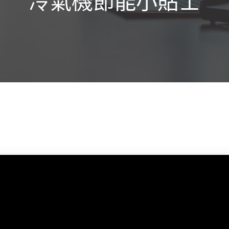
冷氣機節能小貼士