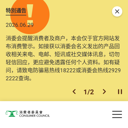
特別通告
关闭
2026.06.29
消委会提醒消费者及商户，本会仅于官方网站发
布消费警示。如接获以消委会名义发出的产品回
收相关来电、电邮、短讯或社交媒体讯息，切勿
轻信回应，更应避免透露任何个人资料。如有疑
问，请致电防骗易热线18222或消委会热线2929
2222查询。
1
/
2
上一个
下一个
开
Skip to main content
目
消费者委员会