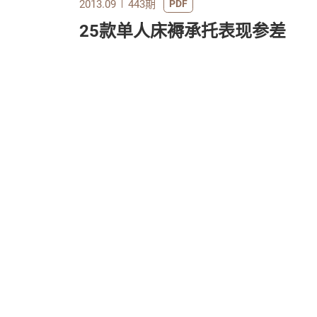
2013.09
443期
PDF
25款单人床褥承托表现参差