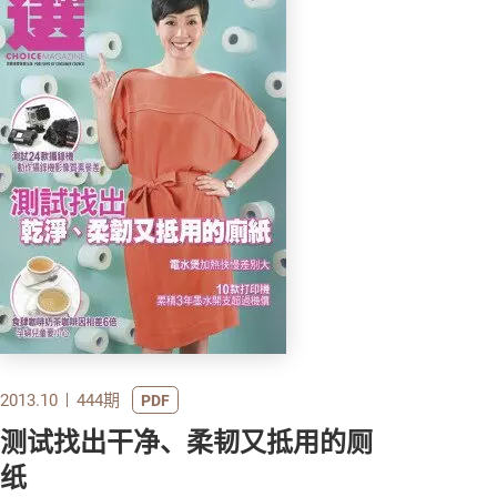
2013.10
444期
PDF
测试找出干净、柔韧又抵用的厕
纸