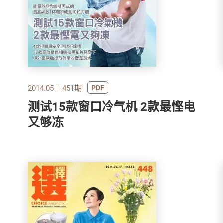
2014.05
451期
PDF
测试15款窗口冷气机 2款最悭电
又够冻