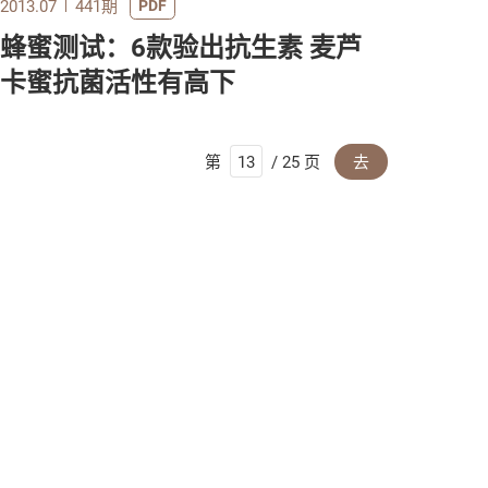
2013.07
441期
PDF
蜂蜜测试：6款验出抗生素 麦芦
卡蜜抗菌活性有高下
第
/ 25 页
去