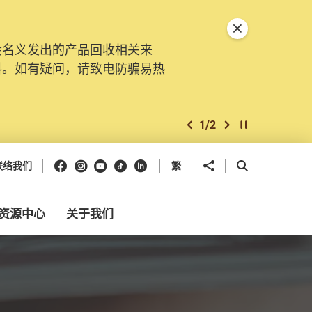
关闭特別通告
会名义发出的产品回收相关来
料。如有疑问，请致电防骗易热
1
/
2
上一个
下一个
开始/暂停幻灯
Facebook
Instagram
Youtube
抖音
领英
分享到
开启搜寻框
联络我们
繁
资源中心
关于我们