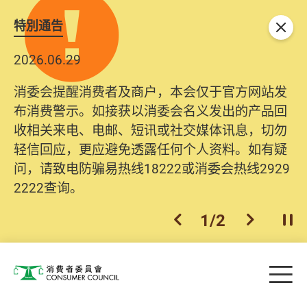
特別通告
关闭
2026.06.29
消委会提醒消费者及商户，本会仅于官方网站发
布消费警示。如接获以消委会名义发出的产品回
收相关来电、电邮、短讯或社交媒体讯息，切勿
轻信回应，更应避免透露任何个人资料。如有疑
问，请致电防骗易热线18222或消委会热线2929
2222查询。
1
/
2
上一个
下一个
开
Skip to main content
目
消费者委员会