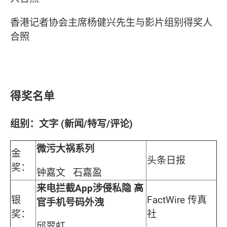
香港记者协会主席杨健兴先生与影片组别得奖人
合照
得奖名单
组别：文字 (新闻/特写/评论)
微污大祸系列
金
头条日报
奖：
钟嘉文 石嘉盈
来电拦截App涉侵私隐 高
银
FactWire 传真
官手机号码外洩
奖：
社
邱翠虹