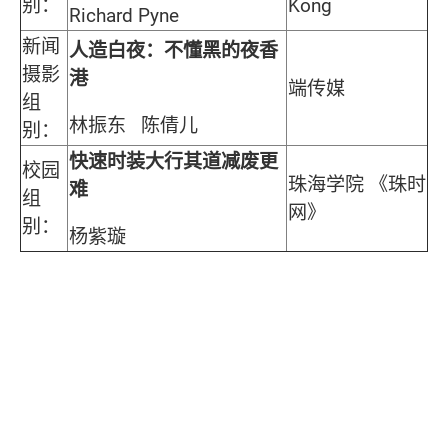
别：
Kong
Richard Pyne
新闻
人造白夜：不懂黑的夜香
摄影
港
端传媒
组
林振东 陈倩儿
别：
快速时装大行其道减废更
校园
珠海学院 《珠时
难
组
网》
别：
杨紫璇