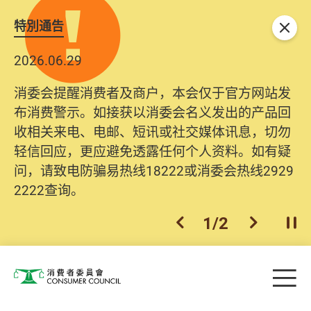
特別通告
关闭
2026.06.29
消委会提醒消费者及商户，本会仅于官方网站发
布消费警示。如接获以消委会名义发出的产品回
收相关来电、电邮、短讯或社交媒体讯息，切勿
轻信回应，更应避免透露任何个人资料。如有疑
问，请致电防骗易热线18222或消委会热线2929
2222查询。
1
/
2
上一个
下一个
开
Skip to main content
目
消费者委员会