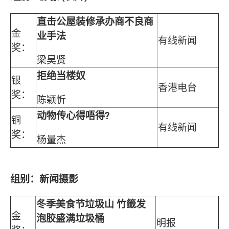
直击公屋装修承办商不良商
金
业手法
有线新闻
奖：
梁昊贤
拒绝当楼奴
银
香港电台
奖：
陈颖忻
动物传心得唔得?
铜
有线新闻
奖：
杨量杰
组别：新闻摄影
冬季美食节垃圾山 竹籤发
金
泡胶盛满垃圾桶
明报