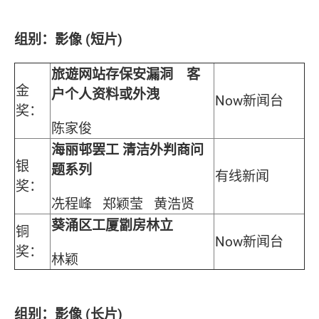
组别：影像 (短片)
旅遊网站存保安漏洞 客
金
户个人资料或外洩
Now新闻台
奖：
陈家俊
海丽邨罢工 清洁外判商问
银
题系列
有线新闻
奖：
冼程峰 郑颖莹 黄浩贤
葵涌区工厦劏房林立
铜
Now新闻台
奖：
林颖
组别：影像 (长片)