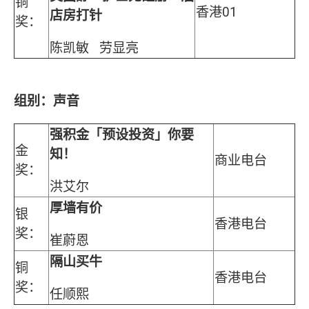
铜
香港01
店房打针
奖：
陈凯敏 劳显亮
组别：声音
强积金「预设投资」你要
金
知！
商业电台
奖：
洪艾尔
厚墙有价
银
香港电台
奖：
崔蔚恩
隔山买牛
铜
香港电台
奖：
任顺熙