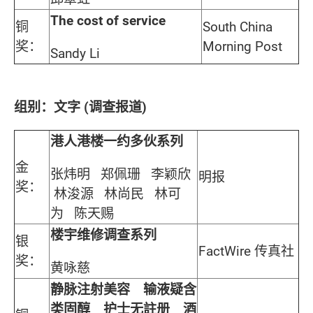
The cost of service
铜
South China
奖：
Morning Post
Sandy Li
组别：文字 (调查报道)
港人港楼一约多伙系列
金
张炜明 郑佩珊 李颖欣
明报
奖：
林浚源 林尚民 林可
为 陈天赐
楼宇维修调查系列
银
FactWire 传真社
奖：
黄咏慈
静脉注射美容 输液疑含
类固醇
护士无註册 酒