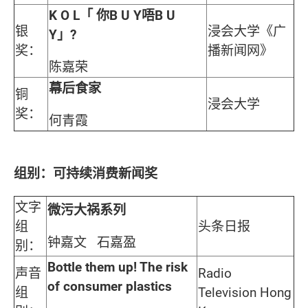
K O L「 你B U Y唔B U
银
浸会大学《广
Y」?
奖：
播新闻网》
陈嘉荣
幕后食家
铜
浸会大学
奖：
何青霞
组别：可持续消费新闻奖
文字
微污大祸系列
组
头条日报
钟嘉文 石嘉盈
别：
Bottle them up! The risk
声音
Radio
of consumer plastics
组
Television Hong