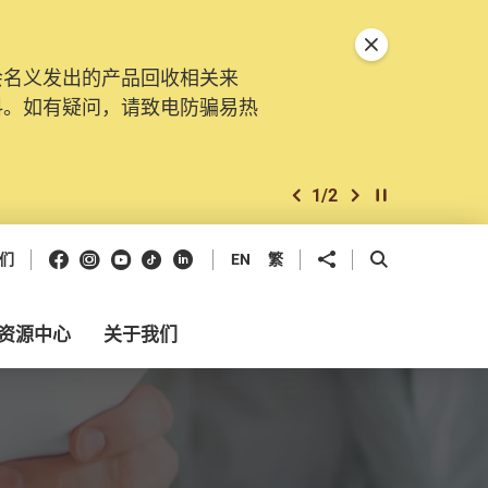
关闭特別通告
会名义发出的产品回收相关来
料。如有疑问，请致电防骗易热
1
/
2
上一个
下一个
开始/暂停幻灯
Facebook
Instagram
Youtube
抖音
领英
分享到
开启搜寻框
们
EN
繁
资源中心
关于我们