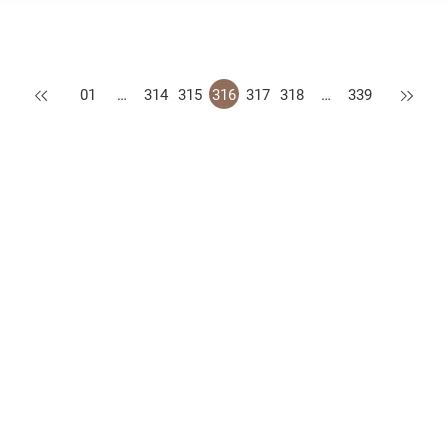
上一页
下一页
01
…
314
315
316
317
318
…
339
措施
公开资料守则
认可供应商名册
网站地图