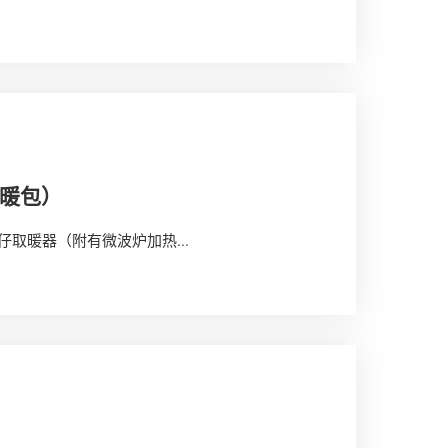
热暖包）
itty毛公仔取暖器（附有微波炉加热...