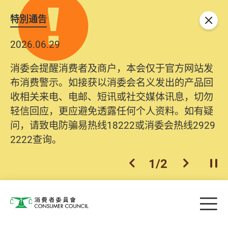
特別通告
关闭
2026.06.29
消委会提醒消费者及商户，本会仅于官方网站发
布消费警示。如接获以消委会名义发出的产品回
收相关来电、电邮、短讯或社交媒体讯息，切勿
轻信回应，更应避免透露任何个人资料。如有疑
问，请致电防骗易热线18222或消委会热线2929
2222查询。
1
/
2
上一个
下一个
开
Skip to main content
目
消费者委员会