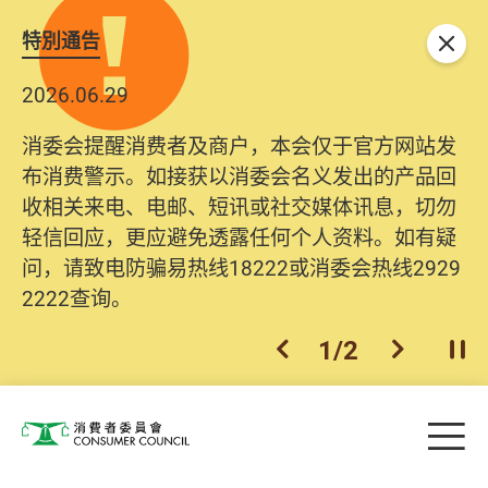
特別通告
关闭
2026.06.29
消委会提醒消费者及商户，本会仅于官方网站发
布消费警示。如接获以消委会名义发出的产品回
收相关来电、电邮、短讯或社交媒体讯息，切勿
轻信回应，更应避免透露任何个人资料。如有疑
问，请致电防骗易热线18222或消委会热线2929
2222查询。
1
/
2
上一个
下一个
开
Skip to main content
目
消费者委员会