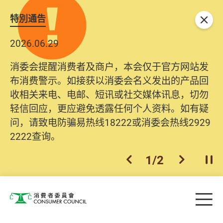
特別通告
关闭
2026.06.29
消委会提醒消费者及商户，本会仅于官方网站发
布消费警示。如接获以消委会名义发出的产品回
收相关来电、电邮、短讯或社交媒体讯息，切勿
轻信回应，更应避免透露任何个人资料。如有疑
问，请致电防骗易热线18222或消委会热线2929
2222查询。
1
/
2
上一个
下一个
开
Skip to main content
目
消费者委员会