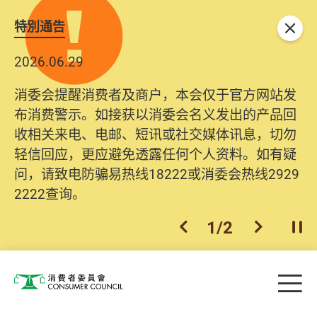
特別通告
关闭
2026.06.29
消委会提醒消费者及商户，本会仅于官方网站发
布消费警示。如接获以消委会名义发出的产品回
收相关来电、电邮、短讯或社交媒体讯息，切勿
轻信回应，更应避免透露任何个人资料。如有疑
问，请致电防骗易热线18222或消委会热线2929
2222查询。
1
/
2
上一个
下一个
开
Skip to main content
目
消费者委员会