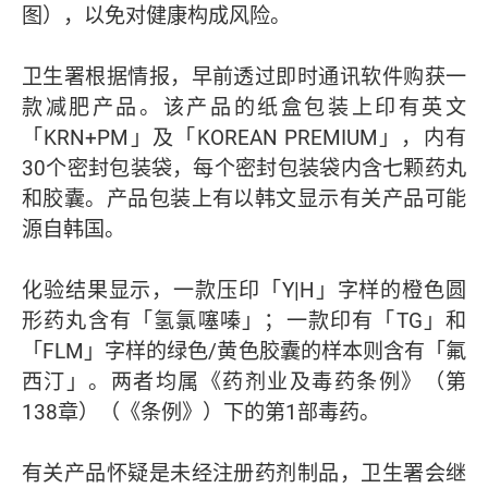
图），以免对健康构成风险。
卫生署根据情报，早前透过即时通讯软件购获一
款减肥产品。该产品的纸盒包装上印有英文
「KRN+PM」及「KOREAN PREMIUM」，内有
30个密封包装袋，每个密封包装袋内含七颗药丸
和胶囊。产品包装上有以韩文显示有关产品可能
源自韩国。
化验结果显示，一款压印「Y|H」字样的橙色圆
形药丸含有「氢氯噻嗪」；一款印有「TG」和
「FLM」字样的绿色/黄色胶囊的样本则含有「氟
西汀」。两者均属《药剂业及毒药条例》（第
138章）（《条例》）下的第1部毒药。
有关产品怀疑是未经注册药剂制品，卫生署会继