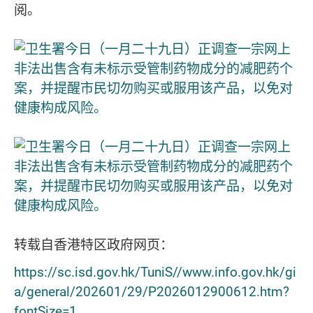
阅。
转载自香港特区政府网页：
https://sc.isd.gov.hk/TuniS//www.info.gov.hk/gi
a/general/202601/29/P2026012900612.htm?
fontSize=1