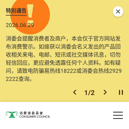
特別通告
关闭
2026.06.29
消委会提醒消费者及商户，本会仅于官方网站发
布消费警示。如接获以消委会名义发出的产品回
收相关来电、电邮、短讯或社交媒体讯息，切勿
轻信回应，更应避免透露任何个人资料。如有疑
问，请致电防骗易热线18222或消委会热线2929
2222查询。
1
/
2
上一个
下一个
开
Skip to main content
目
消费者委员会