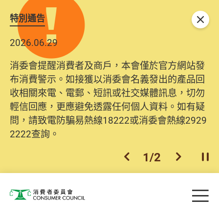
特別通告
關閉
2026.06.29
消委會提醒消費者及商戶，本會僅於官方網站發
布消費警示。如接獲以消委會名義發出的產品回
收相關來電、電郵、短訊或社交媒體訊息，切勿
輕信回應，更應避免透露任何個人資料。如有疑
問，請致電防騙易熱線18222或消委會熱線2929
2222查詢。
1
/
2
上一個
下一個
開
Skip to main content
目
消費者委員會