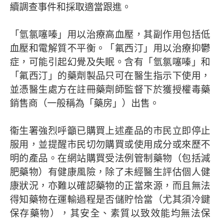
續調查事件和採取適當跟進。
「氫氯噻嗪」用以治療高血壓，其副作用包括低
血壓和電解質不平衡。「氟西汀」用以治療抑鬱
症，可能引起幻覺及失眠。含有「氫氯噻嗪」和
「氟西汀」的藥劑製品只可在醫生指示下使用，
並憑醫生處方在註冊藥劑師監督下於獲授權毒藥
銷售商（一般稱為「藥房」）出售。
衞生署強烈呼籲已購買上述產品的市民立即停止
服用，並提醒市民切勿購買或使用成分或來歷不
明的產品。在網站購買受法例管制藥物（包括減
肥藥物）有健康風險，除了未經醫生評估個人健
康狀況，亦難以確認藥物的正當來源，而且無法
得知藥物在運輸過程是否儲貯恰當（尤其須冷鍵
保存藥物），其安全、素質以致效能均無法保