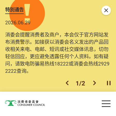
特別通告
关闭
2026.06.29
消委会提醒消费者及商户，本会仅于官方网站发
布消费警示。如接获以消委会名义发出的产品回
收相关来电、电邮、短讯或社交媒体讯息，切勿
轻信回应，更应避免透露任何个人资料。如有疑
问，请致电防骗易热线18222或消委会热线2929
2222查询。
1
/
2
上一个
下一个
开
Skip to main content
目
消费者委员会