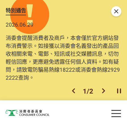
特別通告
關閉
2026.06.29
消委會提醒消費者及商戶，本會僅於官方網站發
布消費警示。如接獲以消委會名義發出的產品回
收相關來電、電郵、短訊或社交媒體訊息，切勿
輕信回應，更應避免透露任何個人資料。如有疑
問，請致電防騙易熱線18222或消委會熱線2929
2222查詢。
1
/
2
上一個
下一個
開
Skip to main content
目
消費者委員會