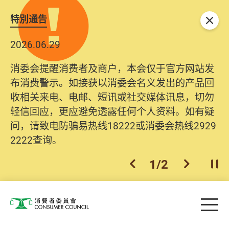
特別通告
关闭
2026.06.29
消委会提醒消费者及商户，本会仅于官方网站发
布消费警示。如接获以消委会名义发出的产品回
收相关来电、电邮、短讯或社交媒体讯息，切勿
轻信回应，更应避免透露任何个人资料。如有疑
问，请致电防骗易热线18222或消委会热线2929
2222查询。
1
/
2
上一个
下一个
开
Skip to main content
目
消费者委员会