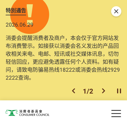
特別通告
关闭
2026.06.29
消委会提醒消费者及商户，本会仅于官方网站发
布消费警示。如接获以消委会名义发出的产品回
收相关来电、电邮、短讯或社交媒体讯息，切勿
轻信回应，更应避免透露任何个人资料。如有疑
问，请致电防骗易热线18222或消委会热线2929
2222查询。
1
/
2
上一个
下一个
开
Skip to main content
目
消费者委员会