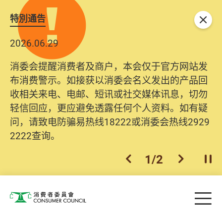
特別通告
关闭
2026.06.29
消委会提醒消费者及商户，本会仅于官方网站发
布消费警示。如接获以消委会名义发出的产品回
收相关来电、电邮、短讯或社交媒体讯息，切勿
轻信回应，更应避免透露任何个人资料。如有疑
问，请致电防骗易热线18222或消委会热线2929
2222查询。
1
/
2
上一个
下一个
开
Skip to main content
目
消费者委员会