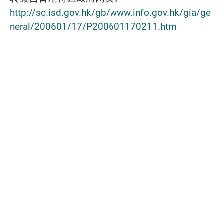
http://sc.isd.gov.hk/gb/www.info.gov.hk/gia/ge
neral/200601/17/P200601170211.htm