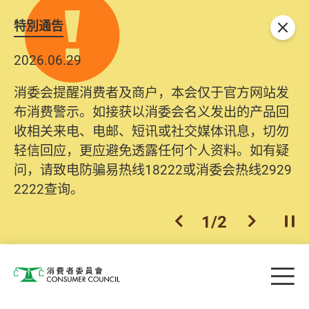
特別通告
关闭
2026.06.29
消委会提醒消费者及商户，本会仅于官方网站发
布消费警示。如接获以消委会名义发出的产品回
收相关来电、电邮、短讯或社交媒体讯息，切勿
轻信回应，更应避免透露任何个人资料。如有疑
问，请致电防骗易热线18222或消委会热线2929
2222查询。
1
/
2
上一个
下一个
开
Skip to main content
目
消费者委员会