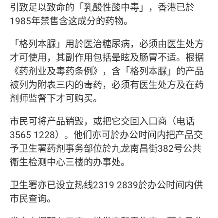
引致足以致命的「乳酸性酸中毒」，香港已於
1985年禁售含这成分的药物。
「
格列本脲
」用於医治糖尿病，必须由医生处方
才可使用，其副作用包括晕眩及肠胃不适。根据
《药剂业及毒药条例》，含「
格列本脲
」的产品
被列为附表三内的毒药，必须有医生处方及在药
剂师监督下才可购买。
市民可将产品销毁，或把它交回入口商（电话
3565 1228）。他们亦可於办公时间内把产品交
予
卫
生署药剂事务部位於九龙南昌街382号公共
衞生检测中心三楼的办事处。
卫
生署亦已设立热线2319 2839於办公时间内供
市民查询。