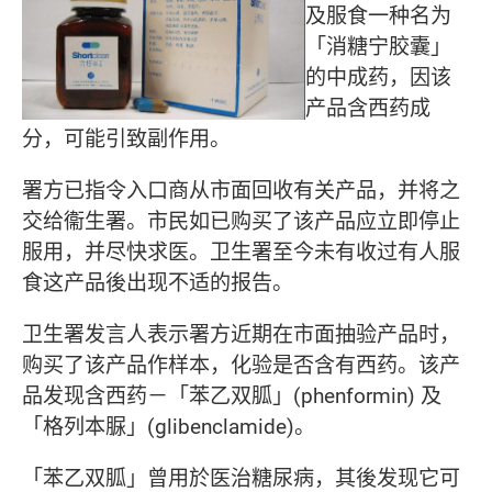
及服食一种名为
「消糖宁胶囊」
的中成药，因该
产品含西药成
分，可能引致副作用。
署方已指令入口商从市面回收有关产品，并将之
交给衞生署。市民如已购买了该产品应立即停止
服用，并尽快求医。
卫
生署至今未有收过有人服
食这产品後出现不适的报告。
卫
生署发言人表示署方近期在市面抽验产品时，
购买了该产品作样本，化验是否含有西药。该产
品发现含西药－「苯乙双胍」(phenformin) 及
「格列本脲」(glibenclamide)。
「苯乙双胍」曾用於医治糖尿病，其後发现它可