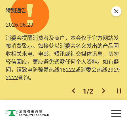
特別通告
关闭
2026.06.29
消委会提醒消费者及商户，本会仅于官方网站发
布消费警示。如接获以消委会名义发出的产品回
收相关来电、电邮、短讯或社交媒体讯息，切勿
轻信回应，更应避免透露任何个人资料。如有疑
问，请致电防骗易热线18222或消委会热线2929
2222查询。
1
/
2
上一个
下一个
开
Skip to main content
目
消费者委员会