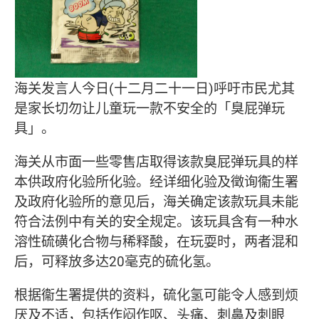
海关发言人今日(十二月二十一日)呼吁市民尤其
是家长切勿让儿童玩一款不安全的「臭屁弹玩
具」。
海关从市面一些零售店取得该款臭屁弹玩具的样
本供政府化验所化验。经详细化验及徵询衞生署
及政府化验所的意见后，海关确定该款玩具未能
符合法例中有关的安全规定。该玩具含有一种水
溶性硫磺化合物与稀释酸，在玩耍时，两者混和
后，可释放多达20毫克的硫化氢。
根据衞生署提供的资料，硫化氢可能令人感到烦
厌及不适，包括作闷作呕、头痛、刺鼻及刺眼