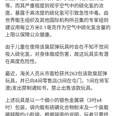
等。而其严重程度则视乎空气中的硫化氢的浓
度。暴露于高浓度的硫化氢可引致急性中毒。由
世界衞生组织及其他国际机构所召集的专家组则
建议用每立方米0.1亳克作为空气中硫化氢含量的
上限以保障公众健康。
由于儿童在使用该臭屁弹玩具时会在不知不觉间
吸入硫化氢，对身体做成伤害，故这玩具实有潜
在高度危险性。
最近，海关人员从市面检获共263包该款臭屁弹
玩具，并已向4间零售店(3间在屯门，1间在将军
澳)发出禁制通知书，禁止出售该款玩具。
上述玩具是以一个细小的银色金属袋（3吋x4
吋）包装，袋内载有硫磺化合物粉末及一个装载
稀释酸的小胶袋。根据袋面的说明，玩者只要挤