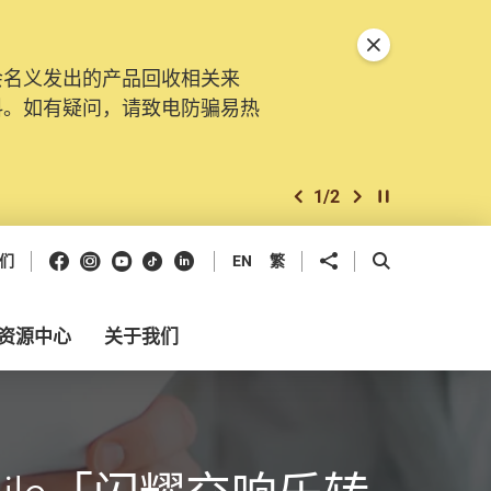
关闭特別通告
会名义发出的产品回收相关来
料。如有疑问，请致电防骗易热
1
/
2
上一个
下一个
开始/暂停幻灯
Facebook
Instagram
Youtube
抖音
领英
分享到
开启搜寻框
们
EN
繁
资源中心
关于我们