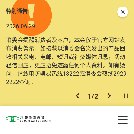
特別通告
关闭
2026.06.29
消委会提醒消费者及商户，本会仅于官方网站发
布消费警示。如接获以消委会名义发出的产品回
收相关来电、电邮、短讯或社交媒体讯息，切勿
轻信回应，更应避免透露任何个人资料。如有疑
问，请致电防骗易热线18222或消委会热线2929
2222查询。
1
/
2
上一个
下一个
开
Skip to main content
目
消费者委员会