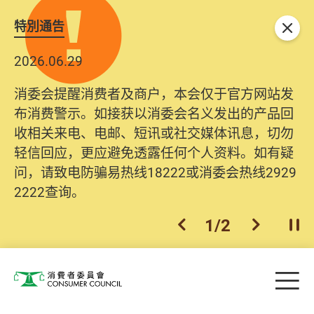
特別通告
关闭
2026.06.29
消委会提醒消费者及商户，本会仅于官方网站发
布消费警示。如接获以消委会名义发出的产品回
收相关来电、电邮、短讯或社交媒体讯息，切勿
轻信回应，更应避免透露任何个人资料。如有疑
问，请致电防骗易热线18222或消委会热线2929
2222查询。
1
/
2
上一个
下一个
开
Skip to main content
目
消费者委员会