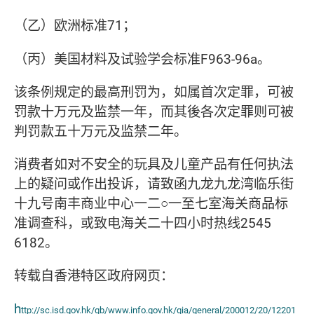
（乙）欧洲标准71；
（丙）美国材料及试验学会标准F963-96a。
该条例规定的最高刑罚为，如属首次定罪，可被
罚款十万元及监禁一年，而其後各次定罪则可被
判罚款五十万元及监禁二年。
消费者如对不安全的玩具及儿童产品有任何执法
上的疑问或作出投诉，请致函九龙九龙湾临乐街
十九号南丰商业中心一二○一至七室海关商品标
准调查科，或致电海关二十四小时热线2545
6182。
转载自香港特区政府网页：
h
ttp://sc.isd.gov.hk/gb/www.info.gov.hk/gia/general/200012/20/12201