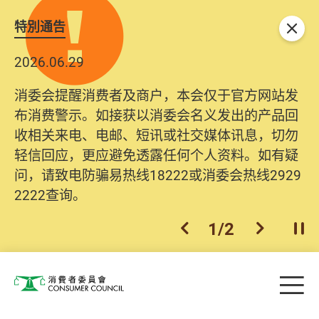
特別通告
关闭
2026.06.29
消委会提醒消费者及商户，本会仅于官方网站发
布消费警示。如接获以消委会名义发出的产品回
收相关来电、电邮、短讯或社交媒体讯息，切勿
轻信回应，更应避免透露任何个人资料。如有疑
问，请致电防骗易热线18222或消委会热线2929
2222查询。
1
/
2
上一个
下一个
开
Skip to main content
目
消费者委员会