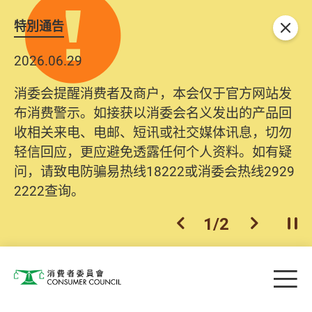
特別通告
关闭
2026.06.29
消委会提醒消费者及商户，本会仅于官方网站发
布消费警示。如接获以消委会名义发出的产品回
收相关来电、电邮、短讯或社交媒体讯息，切勿
轻信回应，更应避免透露任何个人资料。如有疑
问，请致电防骗易热线18222或消委会热线2929
2222查询。
1
/
2
上一个
下一个
开
Skip to main content
目
消费者委员会