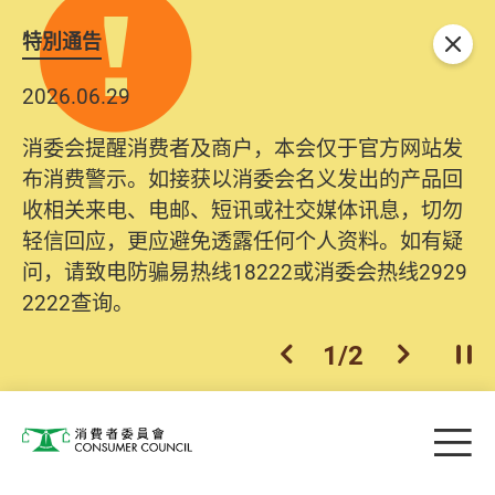
特別通告
关闭
2026.06.29
消委会提醒消费者及商户，本会仅于官方网站发
布消费警示。如接获以消委会名义发出的产品回
收相关来电、电邮、短讯或社交媒体讯息，切勿
轻信回应，更应避免透露任何个人资料。如有疑
问，请致电防骗易热线18222或消委会热线2929
2222查询。
1
/
2
上一个
下一个
开
Skip to main content
目
消费者委员会