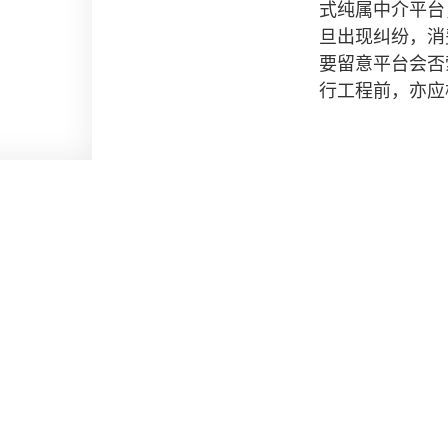
式纯属中介平台
旦出现纠纷，消
要留意平台会否
行工程前，亦应
版权和免责声明
私隐政策
无障碍声明
促进种族平等
版权所有 © 2026 消费者委员会，并保留一切权利。