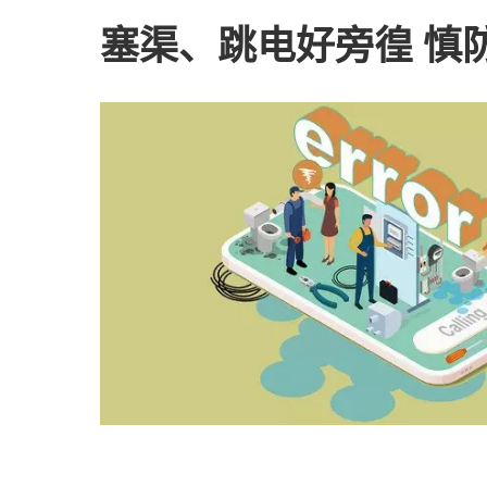
塞渠、跳电好旁徨 慎