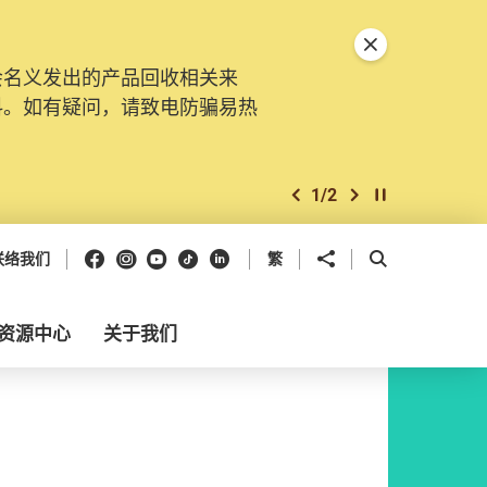
关闭特別通告
会名义发出的产品回收相关来
料。如有疑问，请致电防骗易热
1
/
2
上一个
下一个
开始/暂停幻灯
Facebook
Instagram
Youtube
抖音
领英
分享到
开启搜寻框
联络我们
繁
资源中心
关于我们