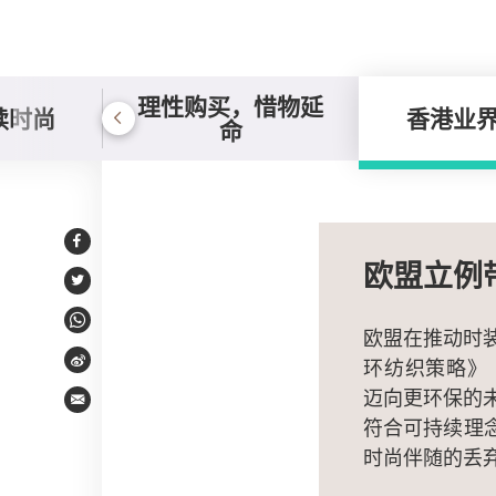
理性购买，惜物延
续时尚
香港业
命
香港业界的转型
Facebook
欧盟立例
Twitter
WhatsApp
欧盟在推动时
环纺织策略》（EU S
Weibo
迈向更环保的
Email
符合可持续理
时尚伴随的丢