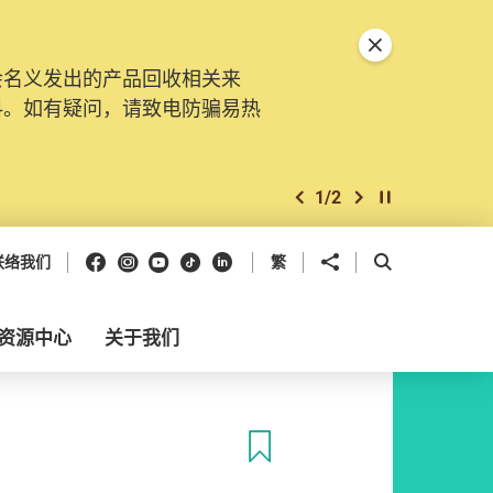
关闭特別通告
会名义发出的产品回收相关来
料。如有疑问，请致电防骗易热
1
/
2
上一个
下一个
开始/暂停幻灯
Facebook
Instagram
Youtube
抖音
领英
分享到
开启搜寻框
联络我们
繁
资源中心
关于我们
收藏