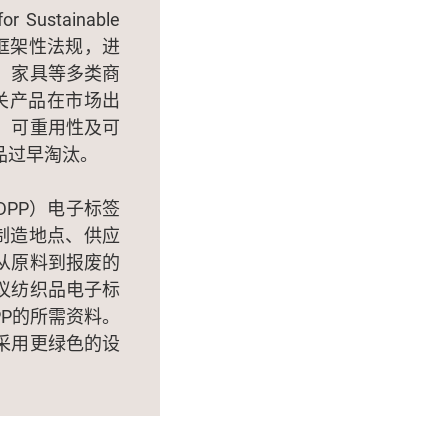
stainable
重要框架性法规，进
、家具等多类商
关产品在市场出
、可重用性及可
品过早淘汰。
t，DPP）电子标签
制造地点、供应
从原料到报废的
议纺织品电子标
PP的所需资料。
采用更绿色的设