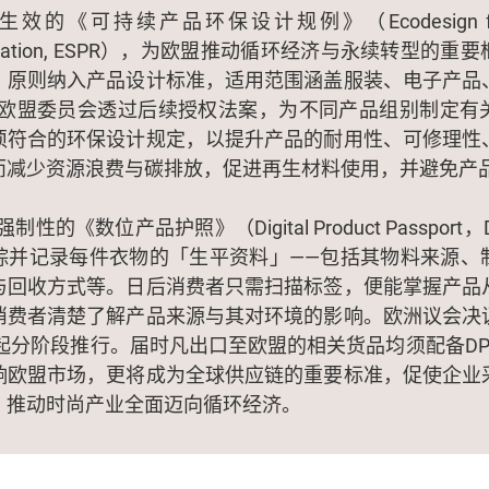
生效的《可持续产品环保设计规例》（Ecodesign for Su
 Regulation, ESPR），为欧盟推动循环经济与永续转型的
」原则纳入产品设计标准，适用范围涵盖服装、电子产品
授权欧盟委员会透过后续授权法案，为不同产品组别制定有
须符合的环保设计规定，以提升产品的耐用性、可修理性
而减少资源浪费与碳排放，促进再生材料使用，并避免产
制性的《数位产品护照》（Digital Product Passpor
踪并记录每件衣物的「生平资料」——包括其物料来源、
与回收方式等。日后消费者只需扫描标签，便能掌握产品
消费者清楚了解产品来源与其对环境的影响。欧洲议会决
年起分阶段推行。届时凡出口至欧盟的相关货品均须配备D
响欧盟市场，更将成为全球供应链的重要标准，促使企业
，推动时尚产业全面迈向循环经济。