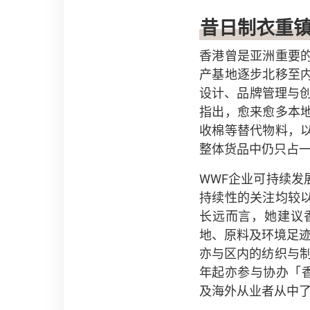
昔日制衣重
香港曾是亚洲重要
产基地逐步北移至
设计、品牌管理与
指出，愈来愈多本
收棉等替代物料，
整体货品中仍只占
WWF企业可持续
持续性的关注均较
长远而言，她建议
地、原料及环境足迹
亦与区内的纺织与制
年起亦参与协办「香港
及海外从业者从中