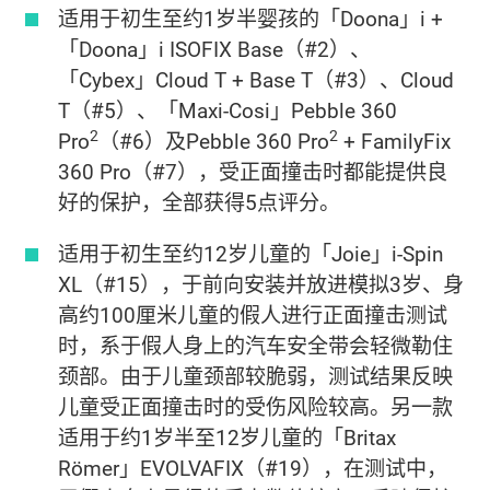
适用于初生至约1岁半婴孩的「Doona」i +
「Doona」i ISOFIX Base（#2）、
「Cybex」Cloud T + Base T（#3）、Cloud
T（#5）、「Maxi-Cosi」Pebble 360
2
2
Pro
（#6）及Pebble 360 Pro
+ FamilyFix
360 Pro（#7），受正面撞击时都能提供良
好的保护，全部获得5点评分。
适用于初生至约12岁儿童的「Joie」i-Spin
XL（#15），于前向安装并放进模拟3岁、身
高约100厘米儿童的假人进行正面撞击测试
时，系于假人身上的汽车安全带会轻微勒住
颈部。由于儿童颈部较脆弱，测试结果反映
儿童受正面撞击时的受伤风险较高。另一款
适用于约1岁半至12岁儿童的「Britax
Römer」EVOLVAFIX（#19），在测试中，