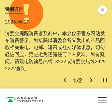
特別通告
关闭
2026.06.29
消委会提醒消费者及商户，本会仅于官方网站发
布消费警示。如接获以消委会名义发出的产品回
收相关来电、电邮、短讯或社交媒体讯息，切勿
轻信回应，更应避免透露任何个人资料。如有疑
问，请致电防骗易热线18222或消委会热线2929
2222查询。
1
/
2
上一个
下一个
开
Skip to main content
目
消费者委员会