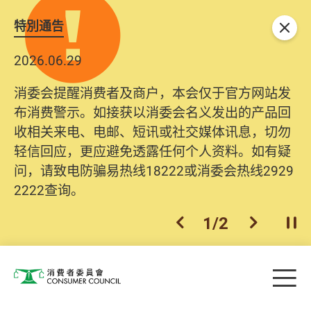
特別通告
关闭
2026.06.29
消委会提醒消费者及商户，本会仅于官方网站发
布消费警示。如接获以消委会名义发出的产品回
收相关来电、电邮、短讯或社交媒体讯息，切勿
轻信回应，更应避免透露任何个人资料。如有疑
问，请致电防骗易热线18222或消委会热线2929
2222查询。
1
/
2
上一个
下一个
开
Skip to main content
目
消费者委员会