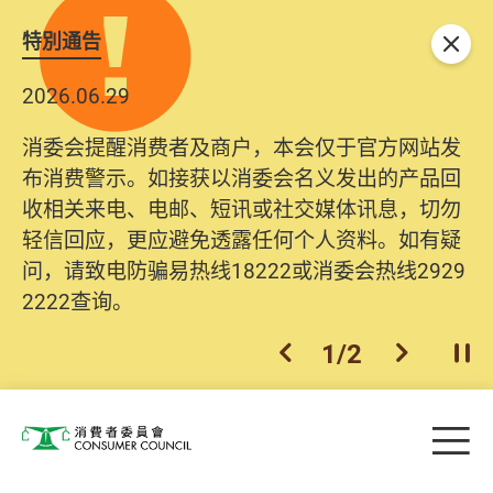
特別通告
关闭
2026.06.29
消委会提醒消费者及商户，本会仅于官方网站发
布消费警示。如接获以消委会名义发出的产品回
收相关来电、电邮、短讯或社交媒体讯息，切勿
轻信回应，更应避免透露任何个人资料。如有疑
问，请致电防骗易热线18222或消委会热线2929
2222查询。
1
/
2
上一个
下一个
开
Skip to main content
目
消费者委员会