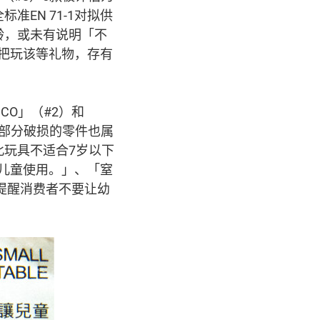
EN 71-1对拟供
龄，或未有说明「不
把玩该等礼物，存有
CO」（#2）和
，部分破损的零件也属
此玩具不适合7岁以下
儿童使用。」、「窒
提醒消费者不要让幼