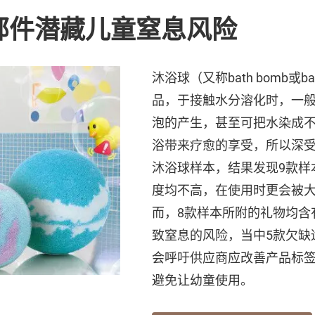
部件潜藏儿童窒息风险
沐浴球（又称bath bomb或b
品，于接触水分溶化时，一
泡的产生，甚至可把水染成
浴带来疗愈的享受，所以深受
沐浴球样本，结果发现9款样
度均不高，在使用时更会被
而，8款样本所附的礼物均含
致窒息的风险，当中5款欠缺
会呼吁供应商应改善产品标
避免让幼童使用。