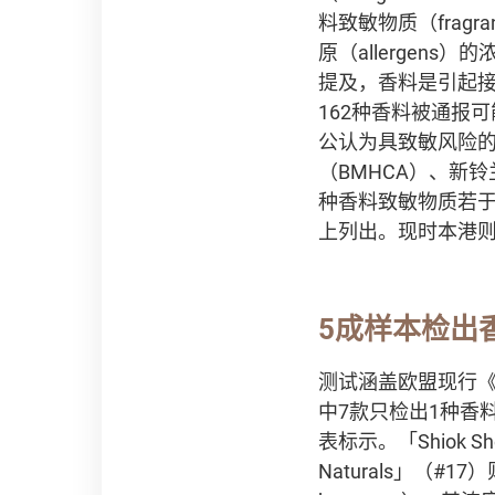
料致敏物质（fragr
原（allergen
提及，香料是引起
162种香料被通报
公认为具致敏风险
（BMHCA）、新铃兰醛
种香料致敏物质若于淋洗
上列出。现时本港
5成样本检出
测试涵盖欧盟现行《
中7款只检出1种香
表标示。「Shiok
Naturals」（#