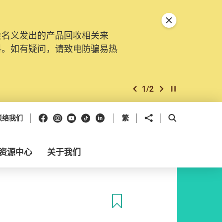
关闭特別通告
会名义发出的产品回收相关来
料。如有疑问，请致电防骗易热
1
/
2
上一个
下一个
开始/暂停幻灯
Facebook
Instagram
Youtube
抖音
领英
分享到
开启搜寻框
联络我们
繁
资源中心
关于我们
收藏