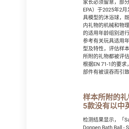
家长必须留意，部分
EPA）于2025
具模型的沐浴球，既
内礼物的机械和物
的适用年龄组别进行
参考有关玩具适用
型及特性，评估样
所附的礼物都被评估
根据EN 71-1
部件有被误吞而引
样本所附的礼
5款没有以中
检测结果显示，「Sanrio
Donpen Bath Ba