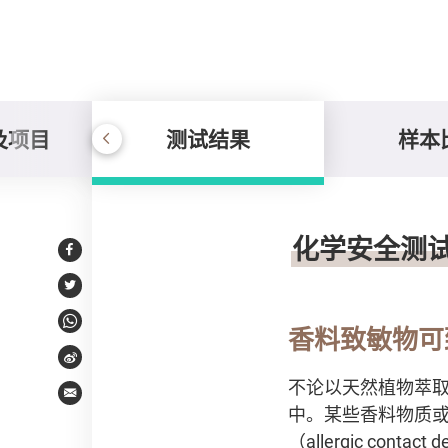
及项目
测试结果
样本
测试结果
化学安全测
Facebook
Twitter
WhatsApp
香料致敏物可
Weibo
不论以天然植物萃取或
Email
中。某些香料物质或可
（allergic co