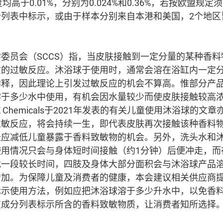
浓度均高于0.01%，分别为0.024%和0.36%，若按欧盟规
分列表中标示，或由于样本分别来自本港和美国，2个地区
委员会（SCCS）指，当皮肤接触到一定分量的某种香
质的过敏反应。沐浴球于使用时，通常会溶在浴缸内一定
稀释，因此理论上引发过敏反应的机会不算高。惟部分产
溶于多少水中使用，有机会因水量较少而使皮肤接触较高
K Chemicals于2021年发表的有关儿童使用沐浴球的
过敏反应，将会持续一生，即代表皮肤再次接触该种香料
长应减低儿童暴露于香料致敏物的机会。另外，洗头水和
使用情况只会与身体短时间接触（约1分钟）后便冲走，而
戏一段较长时间，四肢及身体大部分面积会与沐浴球产品
增加。为保障儿童及消费者的健康，本会建议相关供应商
标示使用方法，例如应把沐浴球溶于多少升水中，以免香
在成分列表标示所含的香料致敏物质，让消费者知所选择