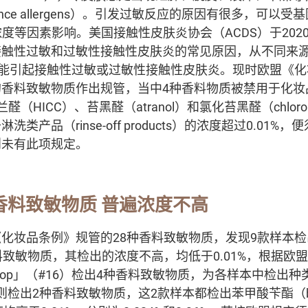
ance allergens）。引发过敏反应的原因有很多，可以
s）的浓度等因素影响。美国接触性皮肤炎协会（ACDS）于20
接触性过敏和过敏性接触性皮肤炎的常见原因，从不同来
可能引起接触性过敏或过敏性接触性皮肤炎。现时欧盟《化
的香料致敏物质作出规管，当中4种香料物质被禁用于化妆
（HICC）、苔黑醛（atranol）和氯化苔黑醛（chloroa
类产品（rinse-off products）的浓度超过0.01
则未有此项规定。
香料致敏物质 普遍浓度不高
化妆品条例》规管的28种香料致敏物质，发现9款样本
料致敏物质，其检出的浓度不高，均低于0.01%，根据欧
 Shop」（#16）检出4种香料致敏物质，为各样本中检出种
17）则检出2种香料致敏物质，这2款样本都检出苯甲酸苄酯（be