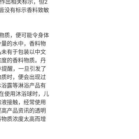
定须作出相关标示，但2
皆没有标示香料致敏
料物质，便可能令身体
分量的水中，香料物
品未有于包装以中文
浓度的香料物质。丹
文章亦提醒，一旦引发了
物质时，便会出现过
沐浴露等淋浴产品有
在使用沐浴球时，儿
溶液接触，经常使用
提高产品资讯的透明
料物质浓度太高而增
。