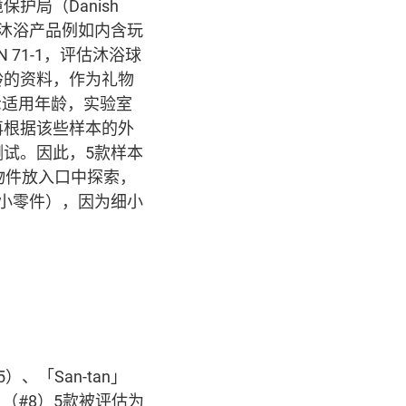
局（Danish
童沐浴产品例如内含玩
71-1，评估沐浴球
龄的资料，作为礼物
示适用年龄，实验室
再根据该些样本的外
试。因此，5款样本
物件放入口中探索，
称小零件），因为细小
#5）、「San-tan」
apan」（#8）5款被评估为