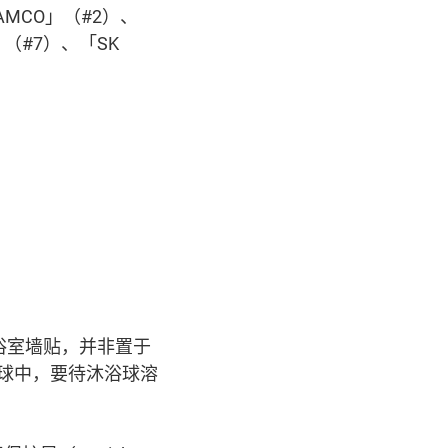
AMCO」（#2）、
er」（#7）、「SK
为浴室墙贴，并非置于
球中，要待沐浴球溶