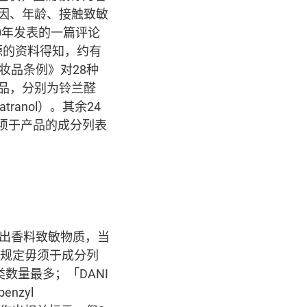
受基因、年龄、接触致敏
20年发表的一篇评论
源的资料得知，约有
妆品条例》对28种
品，分别为铃兰醛
tranol）。其余24
%，便须于产品的成分列表
检出香料致敏物质，当
盟规定毋须于成分列
类数量最多；「DANI
nzyl