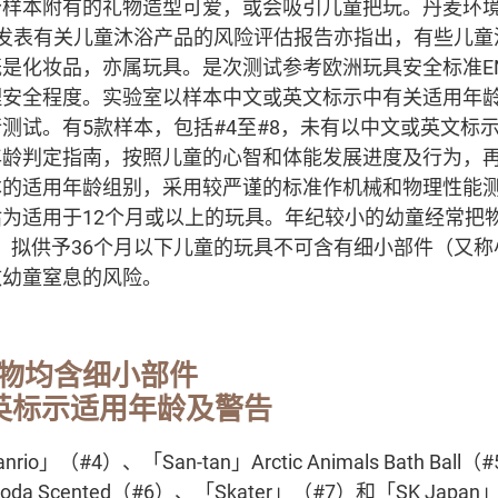
样本附有的礼物造型可爱，或会吸引儿童把玩。丹麦环境保护
年2月发表有关儿童沐浴产品的风险评估报告亦指出，有些儿
是化妆品，亦属玩具。是次测试参考欧洲玩具安全标准EN 
理安全程度。实验室以样本中文或英文标示中有关适用年
测试。有5款样本，包括#4至#8，未有以中文或英文标
年龄判定指南，按照儿童的心智和体能发展进度及行为，
本的适用年龄组别，采用较严谨的标准作机械和物理性能测
为适用于12个月或以上的玩具。年纪较小的幼童经常把
的要求，拟供予36个月以下儿童的玩具不可含有细小部件（又
致幼童窒息的风险。
物均含细小部件
英标示适用年龄及警告
」（#4）、「San-tan」Arctic Animals Bath Ball（
ll - Soda Scented（#6）、「Skater」（#7）和「SK J