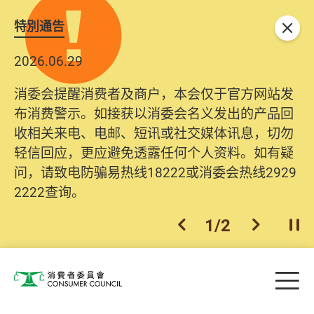
特別通告
关闭
2026.06.29
消委会提醒消费者及商户，本会仅于官方网站发
布消费警示。如接获以消委会名义发出的产品回
收相关来电、电邮、短讯或社交媒体讯息，切勿
轻信回应，更应避免透露任何个人资料。如有疑
问，请致电防骗易热线18222或消委会热线2929
2222查询。
1
/
2
上一个
下一个
开
Skip to main content
目
消费者委员会