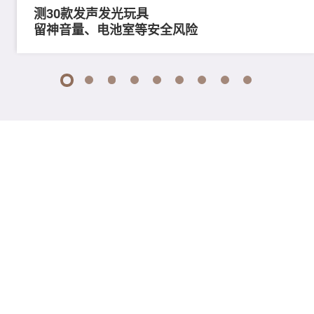
测30款发声发光玩具
留神音量、电池室等安全风险
1
2
3
4
5
6
7
8
9