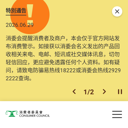
特別通告
关闭
2026.06.29
消委会提醒消费者及商户，本会仅于官方网站发
布消费警示。如接获以消委会名义发出的产品回
收相关来电、电邮、短讯或社交媒体讯息，切勿
轻信回应，更应避免透露任何个人资料。如有疑
问，请致电防骗易热线18222或消委会热线2929
2222查询。
1
/
2
上一个
下一个
开
Skip to main content
目
消费者委员会