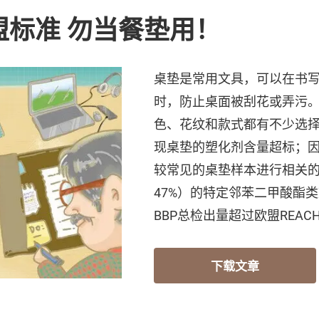
盟标准 勿当餐垫用！
桌垫是常用文具，可以在书
时，防止桌面被刮花或弄污
色、花纹和款式都有不少选
现桌垫的塑化剂含量超标；因
较常见的桌垫样本进行相关的
47%）的特定邻苯二甲酸酯类塑
BBP总检出量超过欧盟REA
下载文章