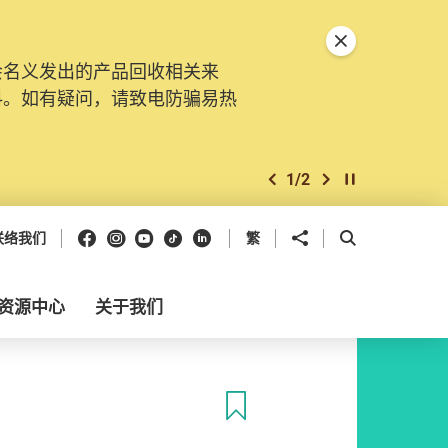
关闭特別通告
会名义发出的产品回收相关来
料。如有疑问，请致电防骗易热
1
/
2
上一个
下一个
开始/暂停幻灯
Facebook
Instagram
Youtube
抖音
领英
分享到
开启搜寻框
联络我们
繁
资源中心
关于我们
收藏