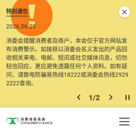
特別通告
关闭
2026.06.29
消委会提醒消费者及商户，本会仅于官方网站发
布消费警示。如接获以消委会名义发出的产品回
收相关来电、电邮、短讯或社交媒体讯息，切勿
轻信回应，更应避免透露任何个人资料。如有疑
问，请致电防骗易热线18222或消委会热线2929
2222查询。
1
/
2
上一个
下一个
开
Skip to main content
目
消费者委员会