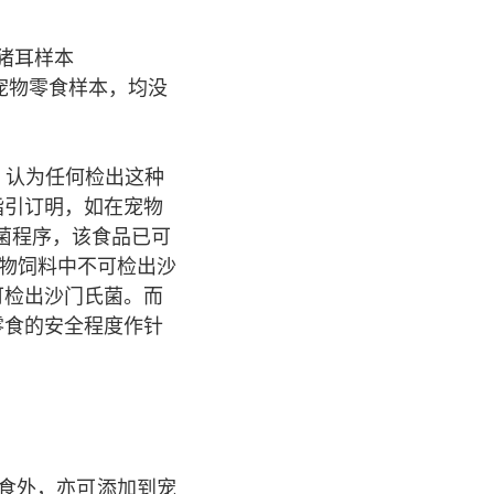
款猪耳样本
装宠物零食样本，均没
y），认为任何检出这种
指引订明，如在宠物
杀菌程序，该食品已可
定，动物饲料中不可检出沙
可检出沙门氏菌。而
零食的安全程度作针
零食外，亦可添加到宠