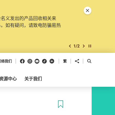
关闭特別通告
会名义发出的产品回收相关来
料。如有疑问，请致电防骗易热
1
/
2
上一个
下一个
开始/暂停幻灯
Facebook
Instagram
Youtube
抖音
领英
分享到
开启搜寻框
联络我们
繁
资源中心
关于我们
收藏