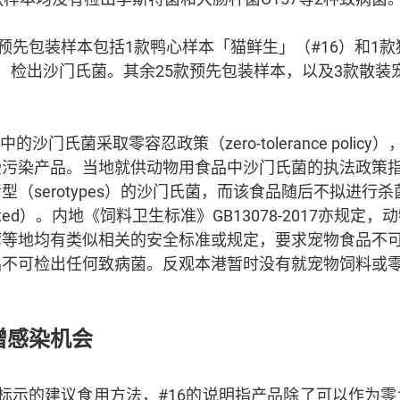
款预先包装样本包括1款鸭心样本「猫鲜生」（#16）和1
#30）检出沙门氏菌。其余25款预先包装样本，以及3款散
的沙门氏菌采取零容忍政策（zero-tolerance polic
受污染产品。当地就供动物用食品中沙门氏菌的执法政策
型（serotypes）的沙门氏菌，而该食品随后不拟进行
rated）。内地《饲料卫生标准》GB13078-2017亦规
湾等地均有类似相关的安全标准或规定，要求宠物食品不
品不可检出任何致病菌。反观本港暂时没有就宠物饲料或
增感染机会
标示的建议食用方法，#16的说明指产品除了可以作为