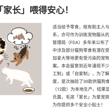
「家长」喂得安心！
适当给予零食，既有助主人
系，亦可作为训练宠物服从
管理局（FDA）多年来公布
中涉及部分猫狗零食有潜在
加拿大等地更有受污染的宠
案。本会留意到近年涌现不
工制」或「自家制」，为了
度，是次抽验了30款供猫狗
（12款）为本地生产。结果
氏菌，毛孩「家长」为爱宠
为你提供多个安全小贴士！