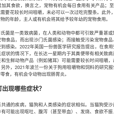
增加其食欲，换言之，宠物有机会每日食用有关产品；至于
或需要花较长时间咀嚼，未必可以一次过吃完整条。此外，
宠物的年龄，主人或有机会将其给予较年幼的宠物食用。
沙门氏菌是一类致病菌，在人类和动物中都可引致严重甚或
宠物食品，而出现沙门氏菌感染；而接触受污染宠物食品
到感染。2022年英国一份兽医学研究报告提出，在食
无症状的情况下，在长达一星期内于其粪便带有相关致病
脏和生鲜动物产品（例如猪耳）可能需要较长时间咀嚼，
另外，2021年波兰一份关于狗用咀嚼物和饲料的研究
的零食，有机会令动物出现肠胃炎。
可出现哪些症状？
畜共通的疾病，猫狗和人类感染的症状相似。当猫狗受沙
亦有可能出现呕吐、腹泻（甚至带血）、发烧、食欲不振