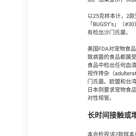
以25克样本计，2
「BUGSY’s」（
有检出沙门氏菌。
美国FDA对宠物食品中
致病菌的食品都属
食品中检出任何血清
视作搀杂（adulte
门氏菌。欧盟和台
日本则要求宠物食
对性规管。
长时间接触或
本会检视该2款样本