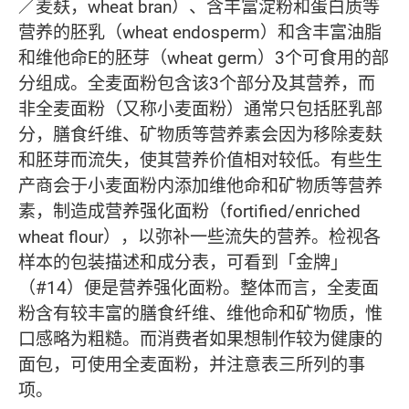
／麦麸，wheat bran）、含丰富淀粉和蛋白质等
营养的胚乳（wheat endosperm）和含丰富油脂
和维他命E的胚芽（wheat germ）3个可食用的部
分组成。全麦面粉包含该3个部分及其营养，而
非全麦面粉（又称小麦面粉）通常只包括胚乳部
分，膳食纤维、矿物质等营养素会因为移除麦麸
和胚芽而流失，使其营养价值相对较低。有些生
产商会于小麦面粉内添加维他命和矿物质等营养
素，制造成营养强化面粉（fortified/enriched
wheat flour），以弥补一些流失的营养。检视各
样本的包装描述和成分表，可看到「金牌」
（#14）便是营养强化面粉。整体而言，全麦面
粉含有较丰富的膳食纤维、维他命和矿物质，惟
口感略为粗糙。而消费者如果想制作较为健康的
面包，可使用全麦面粉，并注意表三所列的事
项。