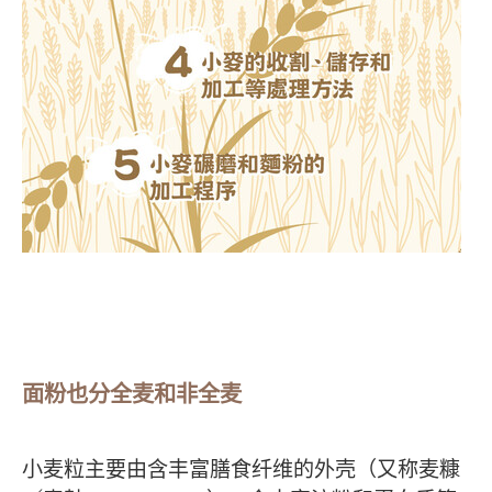
面粉也分全麦和非全麦
小麦粒主要由含丰富膳食纤维的外壳（又称麦糠