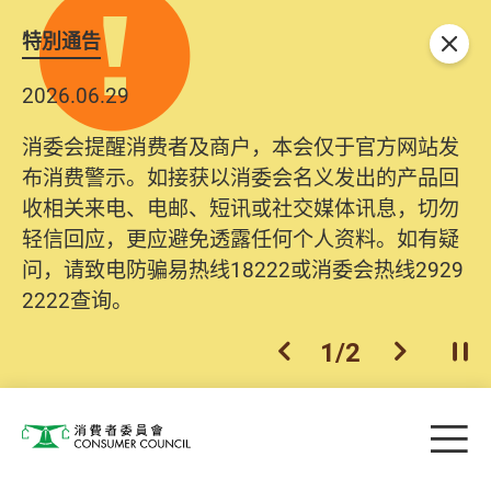
特別通告
关闭
2026.06.29
消委会提醒消费者及商户，本会仅于官方网站发
布消费警示。如接获以消委会名义发出的产品回
收相关来电、电邮、短讯或社交媒体讯息，切勿
轻信回应，更应避免透露任何个人资料。如有疑
问，请致电防骗易热线18222或消委会热线2929
2222查询。
1
/
2
上一个
下一个
开
Skip to main content
目
消费者委员会