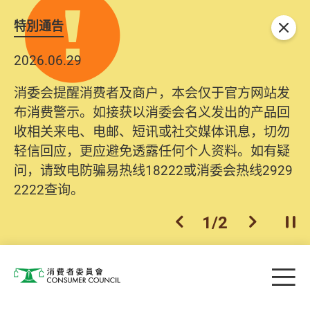
特別通告
关闭
2026.06.29
消委会提醒消费者及商户，本会仅于官方网站发
布消费警示。如接获以消委会名义发出的产品回
收相关来电、电邮、短讯或社交媒体讯息，切勿
轻信回应，更应避免透露任何个人资料。如有疑
问，请致电防骗易热线18222或消委会热线2929
2222查询。
1
/
2
上一个
下一个
开
Skip to main content
目
消费者委员会