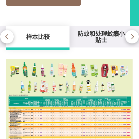
防蚊和处理蚊癞小
样本比较
贴士
样本比较