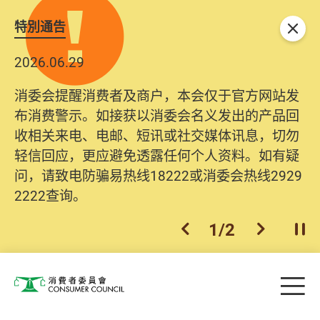
特別通告
关闭
2026.06.29
消委会提醒消费者及商户，本会仅于官方网站发
布消费警示。如接获以消委会名义发出的产品回
收相关来电、电邮、短讯或社交媒体讯息，切勿
轻信回应，更应避免透露任何个人资料。如有疑
问，请致电防骗易热线18222或消委会热线2929
2222查询。
1
/
2
上一个
下一个
开
Skip to main content
目
消费者委员会