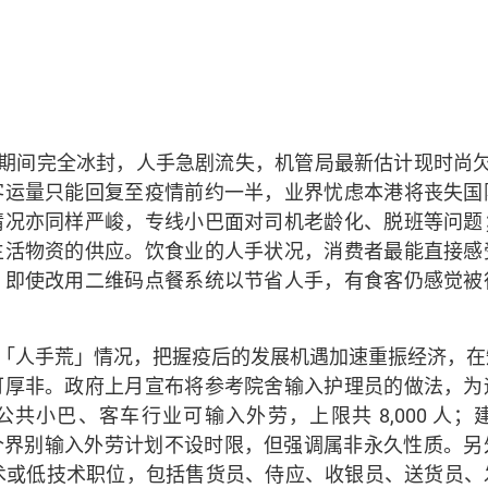
期间完全冰封，人手急剧流失，机管局最新估计现时尚欠
客运量只能回复至疫情前约一半，业界忧虑本港将丧失国
情况亦同样严峻，专线小巴面对司机老龄化、脱班等问题
生活物资的供应。饮食业的人手状况，消费者最能直接感
，即使改用二维码点餐系统以节省人手，有食客仍感觉被
「人手荒」情况，把握疫后的发展机遇加速重振经济，在
可厚非。政府上月宣布将参考院舍输入护理员的做法，为
共小巴、客车行业可输入外劳，上限共 8,000 人
。两个界别输入外劳计划不设时限，但强调属非永久性质。
技术或低技术职位，包括售货员、侍应、收银员、送货员、