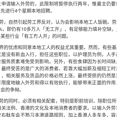
主申请输入外劳的，此限制将暂停执行两年，惟雇主仍要
先进行4个星期本地招聘。
劳，自然引起劳工界反对，认为会影响本地工人饭碗。劳
%，即仍有10多万人「无工开」，有足够能力填补空缺
决某些行业「有工冇人开」的问题。
界的忧虑和同意本地工人的权益尤其重要。然而，有些基
就是没有新血入行，担任这些职位。以护理员为例，人手
舍服务质素难免受到影响。另外，有些食肆因为长时间缺
，最终受苦的是广大的消费者。若靠大幅加薪及缩短工时
」，相关服务及货品的价格必然上涨，最终受损的仍然是
有限度地输入外劳和得以有效执行，能够带来正面的作用
社会的争拗。
劳的同时，必须有相关配套，特别是职前培训，除职位所
相关法例、香港的文化及本地消费者的要求。以输入外劳
驶右軚车会不熟习本港道路规则，加上香港人多车多，容