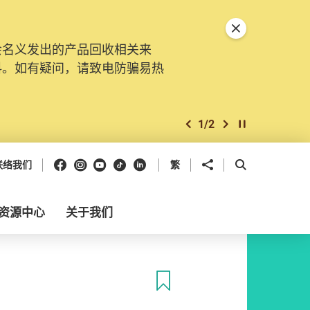
关闭特別通告
会名义发出的产品回收相关来
料。如有疑问，请致电防骗易热
1
/
2
上一个
下一个
开始/暂停幻灯
Facebook
Instagram
Youtube
抖音
领英
分享到
开启搜寻框
联络我们
繁
资源中心
关于我们
收藏