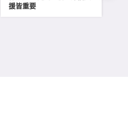
援皆重要
202
善
留
费