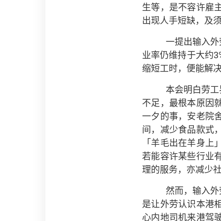
生等，是不容许雇
出现人手短缺，及须
一提出输入外
业率仍维持于大约3
缩短工时，便能解
本会明白劳工
不足，最根本原因
一夕的事，安老院
间，减少食品款式
「羊毛出在羊身上
若能容许某些行业
理的服务，亦减少
然而，输入外
是让外劳认识本港
心内地司机来港驾