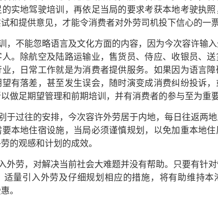
足的实地驾驶培训，再依足当局的要求考获本地考驶执照
实试和提供意见，才能令消费者对外劳司机投下信心的一
训，不能忽略语言及文化方面的内容，因为今次容许输入
客人。除航空及陆路运输业，售货员、侍应、收银员、送
行业，日常工作就是为消费者提供服务。如果因为语言障
期望有落差，甚至发生误会，随时演变成消费纠纷投诉，
所以做足期望管理和前期培训，并有消费者的参与至为重
别于过往的安排，今次容许外劳居于内地，每日往返两地
需要本地住宿设施，当局必须谨慎规划，以免加重本地住
外劳的观感和计划的成效。
入外劳，对解决当前社会大难题并没有帮助。只要有针对
，适量引入外劳及仔细规划相应的措施，将有助维持本
受惠。