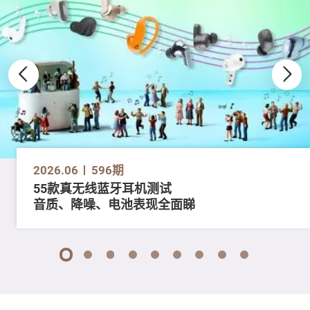
2026.06
596期
55款真无线蓝牙耳机测试
音质、降噪、电池表现全面睇
1
2
3
4
5
6
7
8
9