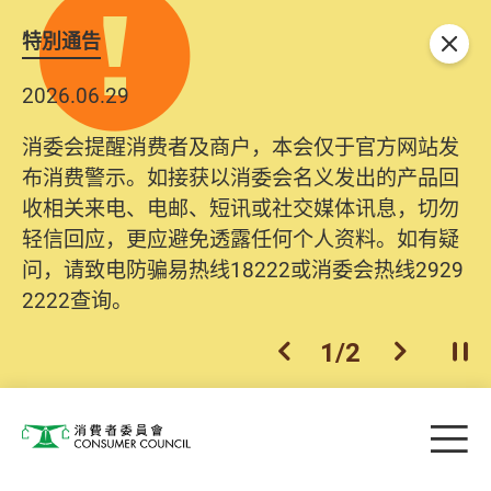
特別通告
关闭
2026.06.29
消委会提醒消费者及商户，本会仅于官方网站发
布消费警示。如接获以消委会名义发出的产品回
收相关来电、电邮、短讯或社交媒体讯息，切勿
轻信回应，更应避免透露任何个人资料。如有疑
问，请致电防骗易热线18222或消委会热线2929
2222查询。
1
/
2
上一个
下一个
开
Skip to main content
目
消费者委员会